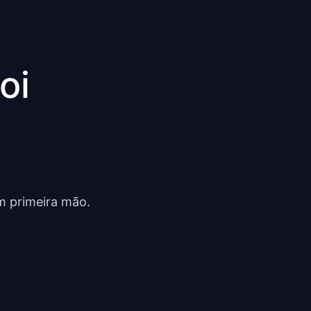
oi
m primeira mão.