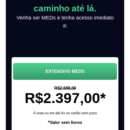
caminho até lá.
Venha ser MEDs e tenha acesso imediato
a:
EXTENSIVO MEDS
R$2.698,06
R$2.397,00*
À vista ou em até 6x no cartão sem juros
*Valor sem livros