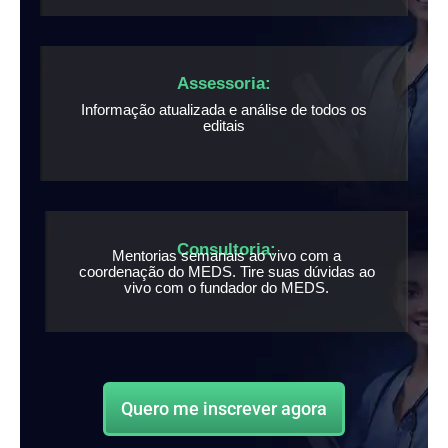
Assessoria:
Informação atualizada e análise de todos os
editais
Consultoria:
Mentorias semanais ao vivo com a
coordenação do MEDS. Tire suas dúvidas ao
vivo com o fundador do MEDS.
Quero me inscrever agora